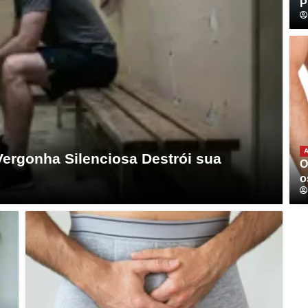
P
A
Vergonha Silenciosa Destrói sua
O
o