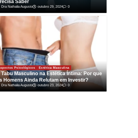
recisa Saber
Dra Nathalia Augusto
outubro 29, 2024
0
spectos Psicológicos
Estética Masculina
 Tabu Masculino na Estética Íntima: Por que
s Homens Ainda Relutam em Investir?
Dra Nathalia Augusto
outubro 23, 2024
0