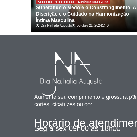
Aspectos Psicológicos
Estética Masculina
Superando o Medo e o Constrangimento: A
Discrição e o Cuidado na Harmonização
Íntima Masculina
Dra Nathalia Augusto
outubro 21, 2024
0
Aumente seu comprimento e grossura p3
cortes, cicatrizes ou dor.
Horário de atendime
Seg à sex 09h00 às 18h00