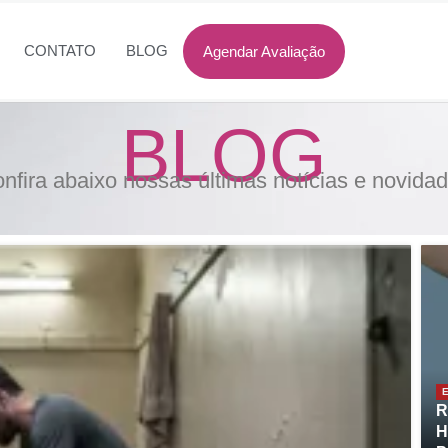
CONTATO
BLOG
Agendar Avaliação
BLOG
nfira abaixo nossas últimas notícias e novida
E
R
H